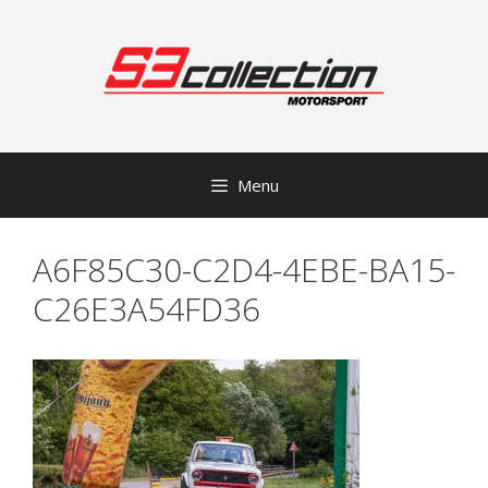
Přeskočit
na
obsah
Menu
A6F85C30-C2D4-4EBE-BA15-
C26E3A54FD36