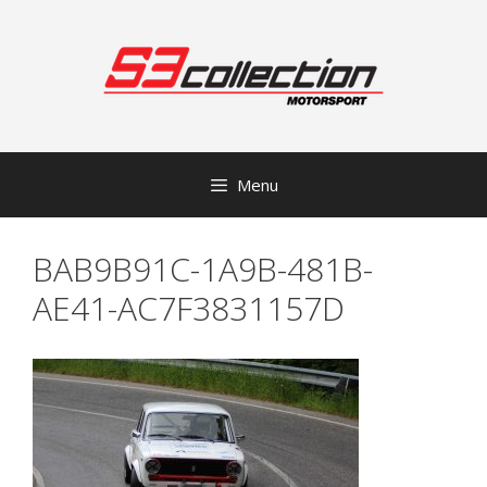
Přeskočit
na
obsah
Menu
BAB9B91C-1A9B-481B-
AE41-AC7F3831157D